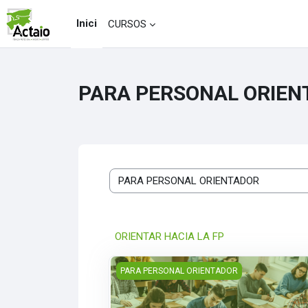
Ves al contingut principal
Inici
CURSOS
PARA PERSONAL ORIEN
Categories de cursos
ORIENTAR HACIA LA FP
Guía práctica: el personal tutor como agen
PARA PERSONAL ORIENTADOR