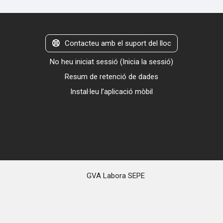
Contacteu amb el suport del lloc
No heu iniciat sessió (
Inicia la sessió
)
Resum de retenció de dades
Instal·leu l’aplicació mòbil